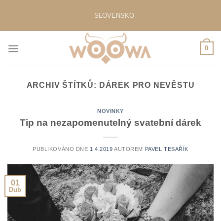
Přeskočit
SLOVENSKO
na
obsah
0
ARCHIV ŠTÍTKŮ:
DÁREK PRO NEVĚSTU
NOVINKY
Tip na nezapomenutelný svatební dárek
PUBLIKOVÁNO DNE
1.4.2019
AUTOREM
PAVEL TESAŘÍK
01
Dub